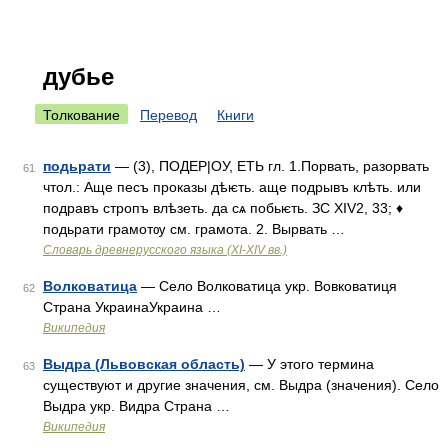
дубье
Толкование
Перевод
Книги
подьрати
— (3), ПОДЕР|ОУ, ЕТЬ гл. 1.Порвать, разорвать
61
чтол.: Аще песъ проказы дѣѥть. аще подрывъ клѣть. или
подравъ стропъ влѣзеть. да сѧ побьѥть. ЗС XIV2, 33; ♦
подьрати грамотѹ см. грамота. 2. Вырвать …
Словарь древнерусского языка (XI-XIV вв.)
Волковатица
— Село Волковатица укр. Вовковатиця
62
Страна УкраинаУкраина …
Википедия
Выдра (Львовская область)
— У этого термина
63
существуют и другие значения, см. Выдра (значения). Село
Выдра укр. Видра Страна …
Википедия