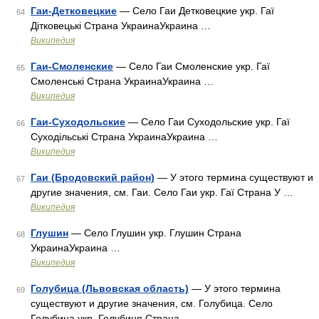
Гаи-Детковецкие
— Село Гаи Детковецкие укр. Гаї
64
Дітковецькі Страна УкраинаУкраина …
Википедия
Гаи-Смоленские
— Село Гаи Смоленские укр. Гаї
65
Смоленські Страна УкраинаУкраина …
Википедия
Гаи-Суходольские
— Село Гаи Суходольские укр. Гаї
66
Суходільські Страна УкраинаУкраина …
Википедия
Гаи (Бродовский район)
— У этого термина существуют и
67
другие значения, см. Гаи. Село Гаи укр. Гаї Страна У …
Википедия
Глушин
— Село Глушин укр. Глушин Страна
68
УкраинаУкраина …
Википедия
Голубица (Львовская область)
— У этого термина
69
существуют и другие значения, см. Голубица. Село
Голубица укр. Голубиця Страна …