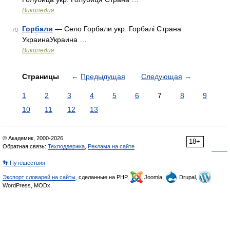
Википедия
Горбали
— Село Горбали укр. Горбалі Страна
70
УкраинаУкраина …
Википедия
Страницы
←
Предыдущая
Следующая
→
1
2
3
4
5
6
7
8
9
10
11
12
13
© Академик, 2000-2026
18+
Обратная связь:
Техподдержка
,
Реклама на сайте
👣 Путешествия
Экспорт словарей на сайты
, сделанные на PHP,
Joomla,
Drupal,
WordPress, MODx.